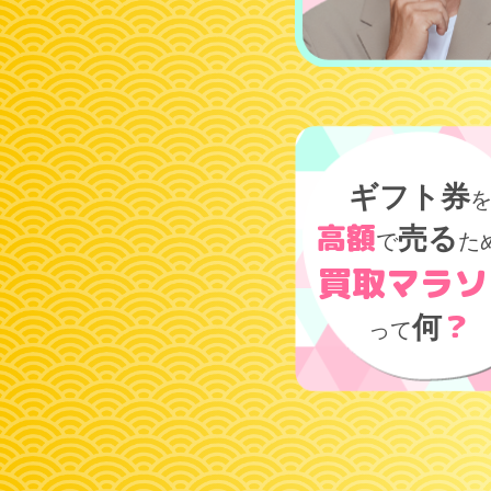
ギフト券
高額
売る
で
た
買取マラソ
？
何
って