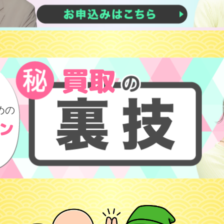
買取
を
めの
ン