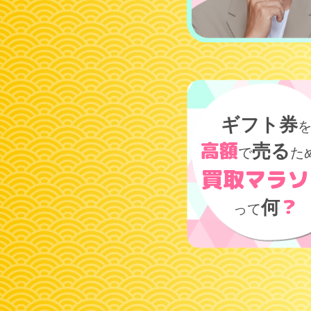
ギフト券
高額
売る
で
た
買取マラソ
？
何
って