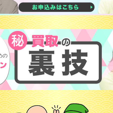
買取
を
めの
ン